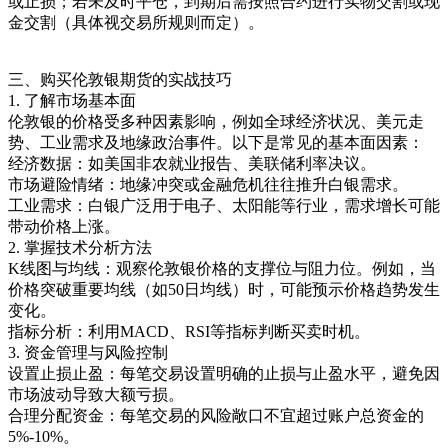
或止损；若未及时平仓，到期后需按照合约进行实物交割或现
金交割（具体视交易所规则而定）。
三、购买伦敦银期货的实战技巧
1. 了解市场基本面
伦敦银的价格受多种因素影响，例如全球经济状况、美元走
势、工业需求及地缘政治事件。以下是常见的基本面因素：
经济数据：如美国非农就业报告、美联储利率决议。
市场避险情绪：地缘冲突或金融危机往往推升白银需求。
工业需求：白银广泛用于电子、太阳能等行业，需求增长可能
带动价格上涨。
2. 掌握技术分析方法
K线图与均线：观察伦敦银价格的支撑位与阻力位。例如，当
价格突破重要均线（如50日均线）时，可能预示价格趋势发生
变化。
指标分析：利用MACD、RSI等指标判断买卖时机。
3. 资金管理与风险控制
设置止损止盈：每笔交易设置明确的止损与止盈水平，避免因
市场波动导致大额亏损。
合理分配资金：每笔交易的风险敞口不宜超过账户总资金的
5%-10%。