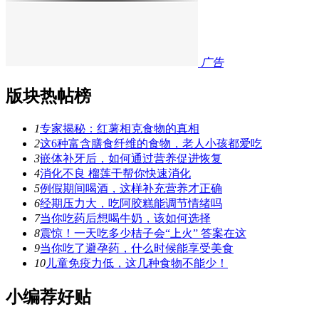
广告
版块热帖榜
1
专家揭秘：红薯相克食物的真相
2
这6种富含膳食纤维的食物，老人小孩都爱吃
3
嵌体补牙后，如何通过营养促进恢复
4
消化不良 榴莲干帮你快速消化
5
例假期间喝酒，这样补充营养才正确
6
经期压力大，吃阿胶糕能调节情绪吗
7
当你吃药后想喝牛奶，该如何选择
8
震惊！一天吃多少桔子会“上火” 答案在这
9
当你吃了避孕药，什么时候能享受美食
10
儿童免疫力低，这几种食物不能少！
小编荐好贴