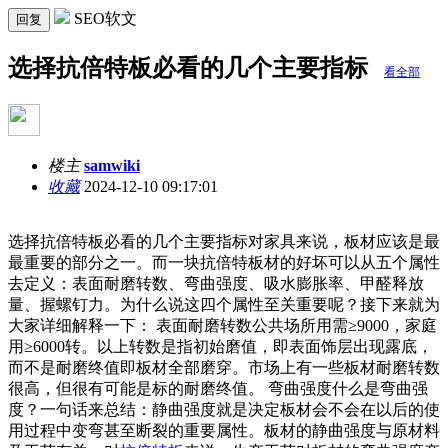
SEO软文
回复
选择抗倍特板必看的几个主要指标
看全部
楼主
samwiki
收藏
2024-12-10 09:17:01
选择抗倍特板必看的几个主要指标对家具来说，板材应该是最
最重要的部分之一。而一块抗倍特板材的好坏可以从五个属性
去定义：表面耐磨转数、弯曲强度、吸水膨胀率、甲醛释放
量、握螺钉力。为什么说这四个属性至关重要呢？接下来就为
大家详细解释一下： 表面耐磨转数公共场所用需≥9000，家庭
用≥6000转。以上转数是指初始磨值，即表面饰层出现露底，
而不是耐磨终值即板材全部磨穿。市场上有一些板材耐磨转数
很高，但很有可能是标的耐磨终值。 弯曲强度什么是弯曲强
度？一句话来总结：静曲强度就是决定板材会不会在以后的使
用过程中变弯甚至断裂的重要属性。板材的静曲强度与原材料