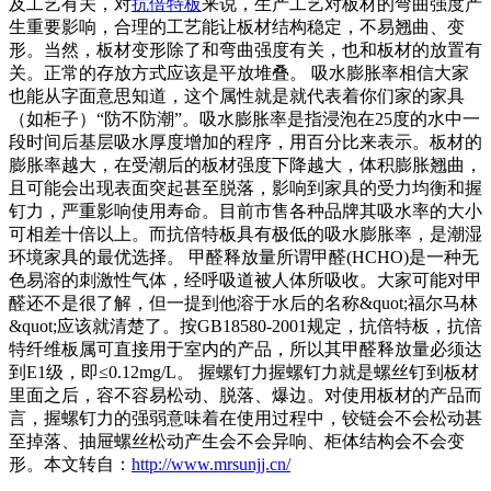
及工艺有关，对
抗倍特板
来说，生产工艺对板材的弯曲强度产
生重要影响，合理的工艺能让板材结构稳定，不易翘曲、变
形。当然，板材变形除了和弯曲强度有关，也和板材的放置有
关。正常的存放方式应该是平放堆叠。 吸水膨胀率相信大家
也能从字面意思知道，这个属性就是就代表着你们家的家具
（如柜子）“防不防潮”。吸水膨胀率是指浸泡在25度的水中一
段时间后基层吸水厚度增加的程序，用百分比来表示。板材的
膨胀率越大，在受潮后的板材强度下降越大，体积膨胀翘曲，
且可能会出现表面突起甚至脱落，影响到家具的受力均衡和握
钉力，严重影响使用寿命。目前市售各种品牌其吸水率的大小
可相差十倍以上。而抗倍特板具有极低的吸水膨胀率，是潮湿
环境家具的最优选择。 甲醛释放量所谓甲醛(HCHO)是一种无
色易溶的刺激性气体，经呼吸道被人体所吸收。大家可能对甲
醛还不是很了解，但一提到他溶于水后的名称&quot;福尔马林
&quot;应该就清楚了。按GB18580-2001规定，抗倍特板，抗倍
特纤维板属可直接用于室内的产品，所以其甲醛释放量必须达
到E1级，即≤0.12mg/L。 握螺钉力握螺钉力就是螺丝钉到板材
里面之后，容不容易松动、脱落、爆边。对使用板材的产品而
言，握螺钉力的强弱意味着在使用过程中，铰链会不会松动甚
至掉落、抽屉螺丝松动产生会不会异响、柜体结构会不会变
形。本文转自：
http://www.mrsunjj.cn/