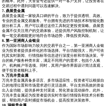
的概率。此外，天誉金号还提供一对一客户支持，让投资者在
交易过程中遇到问题可以迅速解决。
7.
鼎展贵金属
鼎展贵金属是一家较具口碑的平台，致力于提供透明、高效、
专业的贵金属交易服务。平台拥有先进的市场技术和智能化数
据分析工具，用户可以通过这些工具制定更投资策略。鼎展贵
金属不仅关注用户的交易体验，还提供用户风险控制机制，让
每一笔交易都能更好地符合市场趋势，降低投资风险。
8.
第一亚洲商人金银业
作为国际市场影响力较大的交易平台之一，第一亚洲商人金银
业为投资者提供多样化的市场选择。平台功能强大，用户可依
托其实时新闻、行情指标等信息进行深度分析和市场决策。平
台的账户服务种类丰富，满足不同用户的需求，包括个人账
户、机构账户等选项。同时，其用户操作界面设计简洁直观，
便于投资者顺利上手。
9.
万兆丰贵金属
万兆丰贵金属具备多语言、多市场适应性，投资者可以根据自
己的地理位置和市场需求进行灵活选择。平台支持高效的资金
出入金功能，提供多种支付渠道，简化资金流动操作。此外，
万兆丰贵金属还为投资者提供实时市场行情报告和技术分析数
据，帮助用户及时捕捉市场机会，提高投资决策效率。
10.
瑞银贵金属