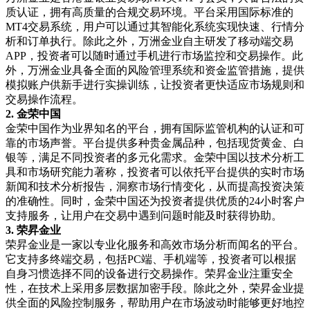
质认证，拥有高质量的合规交易环境。平台采用国际标准的
MT4
交易系统，用户可以通过其智能化系统实现快速、行情分
析和订单执行。除此之外，万洲金业自主研发了移动端交易
APP
，投资者可以随时通过手机进行市场监控和交易操作。此
外，万洲金业具备全面的风险管理系统和资金监管措施，提供
模拟账户供新手进行实操训练，让投资者更快适应市场规则和
交易操作流程。
2.
金荣中国
金荣中国作为业界知名的平台，拥有国际监管机构的认证和可
靠的市场声誉。平台提供多种贵金属品种，包括现货黄金、白
银等，满足不同投资者的多元化需求。金荣中国以技术分析工
具和市场研究能力著称，投资者可以依托平台提供的实时市场
新闻和技术分析报告，洞察市场行情变化，从而提高投资决策
的准确性。同时，金荣中国还为投资者提供优质的
24
小时客户
支持服务，让用户在交易中遇到问题时能及时获得协助。
3.
荣昇金业
荣昇金业是一家以专业化服务和高效市场分析而闻名的平台。
它支持多终端交易，包括
PC
端、手机端等，投资者可以根据
自身习惯选择不同的设备进行交易操作。荣昇金业注重安全
性，在技术上采用多层数据加密手段。除此之外，荣昇金业提
供全面的风险控制服务，帮助用户在市场波动时能够更好地控