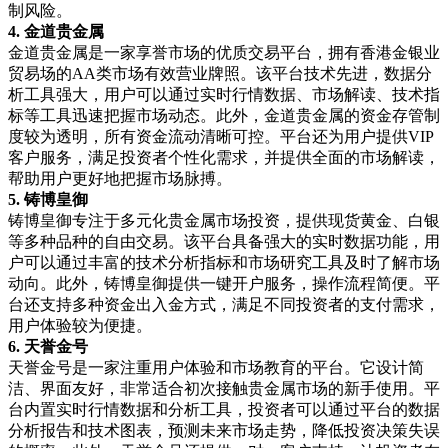
制风险。
4.
金道贵金属
金道贵金属是一家享誉市场的优质交易平台，拥有香港金银业
贸易场的
AA
类市场有效营业牌照。该平台技术先进，数据分
析工具强大，用户可以通过实时行情数据、市场解读、技术指
标等工具迅速把握市场动态。此外，金道贵金属的资金存管制
度较为透明，所有资金流动清晰可控。平台还为用户提供
VIP
客户服务，满足投资者个性化需求，并提供全面的市场解读，
帮助用户更好地把握市场脉搏。
5.
铸博皇御
铸博皇御专注于多元化贵金属市场投资，提供现货黄金、白银
等多种品种的自由交易。该平台具备强大的实时数据功能，用
户可以通过丰富的技术分析指标和市场研究工具及时了解市场
动向。此外，铸博皇御提供一键开户服务，操作流程简便。平
台还支持多种资金出入金方式，满足不同投资者的支付需求，
用户体验较为便捷。
6.
天誉金号
天誉金号是一家注重用户体验和市场教育的平台。它设计简
洁、界面友好，非常适合初次接触贵金属市场的新手使用。平
台内置实时行情数据和分析工具，投资者可以通过平台的数据
分析报告和技术图表，预测未来市场走势，降低投资决策失误