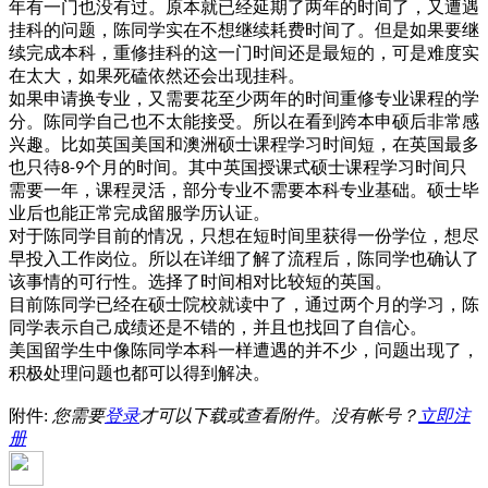
年有一门也没有过。原本就已经延期了两年的时间了，又遭遇
挂科的问题，陈同学实在不想继续耗费时间了。但是如果要继
续完成本科，重修挂科的这一门时间还是最短的，可是难度实
在太大，如果死磕依然还会出现挂科。
如果申请换专业，又需要花至少两年的时间重修专业课程的学
分。陈同学自己也不太能接受。所以在看到跨本申硕后非常感
兴趣。比如英国美国和澳洲硕士课程学习时间短，在英国最多
也只待
个月的时间。其中英国授课式硕士课程学习时间只
8-9
需要一年，课程灵活，部分专业不需要本科专业基础。硕士毕
业后也能正常完成留服学历认证。
对于陈同学目前的情况，只想在短时间里获得一份学位，想尽
早投入工作岗位。所以在详细了解了流程后，陈同学也确认了
该事情的可行性。选择了时间相对比较短的英国。
目前陈同学已经在硕士院校就读中了，通过两个月的学习，陈
同学表示自己成绩还是不错的，并且也找回了自信心。
美国留学生中像陈同学本科一样遭遇的并不少，问题出现了，
积极处理问题也都可以得到解决。
附件:
您需要
登录
才可以下载或查看附件。没有帐号？
立即注
册