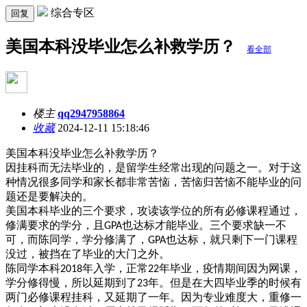
综合专区
回复
美国本科没毕业怎么补救学历？
看全部
楼主
qq2947958864
收藏
2024-12-11 15:18:46
美国本科没毕业怎么补救学历？
因挂科而无法毕业的，是留学生经常出现的问题之一。对于这
种情况很多同学和家长都非常苦恼，苦恼归苦恼不能毕业的问
题还是要解决的。
美国本科毕业的三个要求，攻读该学位的所有必修课程通过，
修满要求的学分，且
也达标才能毕业。三个要求缺一不
GPA
可，而陈同学，学分修满了，
也达标，就只剩下一门课程
GPA
没过，被挡在了毕业的大门之外。
陈同学本科
年入学，正常
年毕业，疫情期间因为网课，
2018
22
学分修得慢，所以延期到了
年。但是在大四毕业季的时候有
23
两门必修课程挂科，又延期了一年。因为专业难度大，重修一