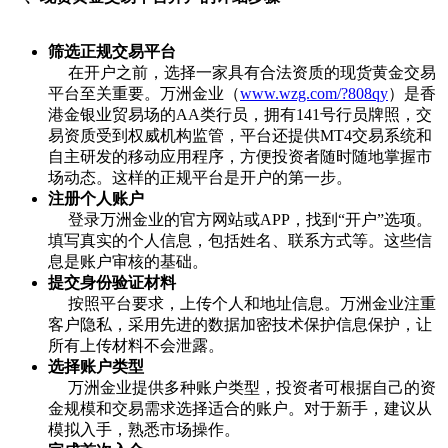
筛选正规交易平台
在开户之前，选择一家具有合法资质的现货黄金交易
平台至关重要。万洲金业（
www.wzg.com/?808qy
）是香
港金银业贸易场的
AA
类行员，拥有
141
号行员牌照，交
易资质受到权威机构监管，平台还提供
MT4
交易系统和
自主研发的移动应用程序，方便投资者随时随地掌握市
场动态。这样的正规平台是开户的第一步。
注册个人账户
登录万洲金业的官方网站或
APP
，找到
“
开户
”
选项。
填写真实的个人信息，包括姓名、联系方式等。这些信
息是账户审核的基础。
提交身份验证材料
按照平台要求，上传个人和地址信息。万洲金业注重
客户隐私，采用先进的数据加密技术保护信息保护，让
所有上传材料不会泄露。
选择账户类型
万洲金业提供多种账户类型，投资者可根据自己的资
金规模和交易需求选择适合的账户。对于新手，建议从
模拟入手，熟悉市场操作。