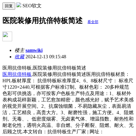
SEO软文
回复
医院装修用抗倍特板简述
看全部
楼主
samwiki
收藏
2024-12-13 09:15:48
医用抗倍特板,医院装修用抗倍特板简述
医用抗倍特板
,医院装修用抗倍特板简述医用抗倍特板材质：
HPL板材厚度： 抗倍特板标准厚度4、6、8板材尺寸： 标准尺
寸1220×2440,可根据客户标准订制。板材色彩： 20多种规范
色彩可供挑选，亦可按客户色板生产特点及用途：1、板材外
表构成花样新颖，工艺愈加精密，颜色感光好，赋予艺术美感
的视觉开展空间。2、抗腐蚀细菌，不易隐藏灰尘，表面易清
洁，工艺精良，高贵大方。3、耐磨性强，施工方便。4、阻燃
剂。无毒、、低密度烟雾、无卤素气体、增温指数、耐热性和
耐老化性，遇明火高温、非自燃、分子断裂、阻燃、耐火、无
后顾之忧.本文转自：抗倍特板生产厂家 | 网址：