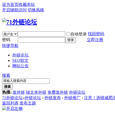
设为首页
收藏本站
开启辅助访问
切换风格
找回密码
自动登录
密码
立即注册
登录
快捷导航
外链论坛
SEO软文
网站公告
搜索
搜索
热搜:
发外链
锚文本外链
免费发外链
外链论坛
71外链论坛
»
外链论坛
›
外链发布
›
外链推广
›
注意！选错减肥
返回列表
发布主题