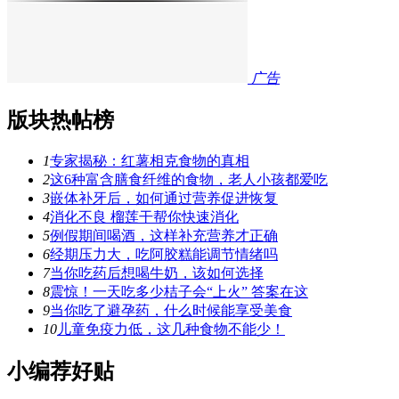
广告
版块热帖榜
1
专家揭秘：红薯相克食物的真相
2
这6种富含膳食纤维的食物，老人小孩都爱吃
3
嵌体补牙后，如何通过营养促进恢复
4
消化不良 榴莲干帮你快速消化
5
例假期间喝酒，这样补充营养才正确
6
经期压力大，吃阿胶糕能调节情绪吗
7
当你吃药后想喝牛奶，该如何选择
8
震惊！一天吃多少桔子会“上火” 答案在这
9
当你吃了避孕药，什么时候能享受美食
10
儿童免疫力低，这几种食物不能少！
小编荐好贴