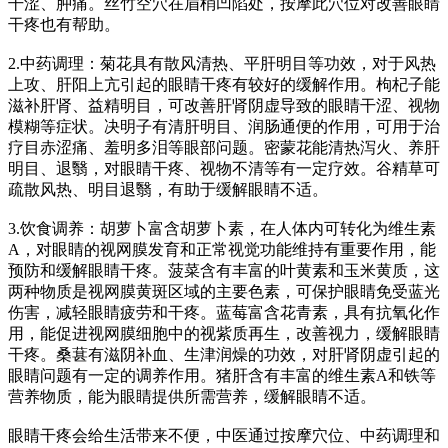
干涩、肿痛。丝竹空穴在眉梢凹陷处，按摩此穴位对改善眼睛
干疼也有帮助。
2.中药调理：菊花具有散风清热、平肝明目等功效，对于风热
上攻、肝阳上亢引起的眼睛干疼有较好的缓解作用。枸杞子能
滋补肝肾、益精明目，可改善肝肾阴虚导致的眼睛干涩、视物
模糊等症状。决明子有清肝明目、润肠通便的作用，可用于治
疗目赤涩痛、羞明多泪等眼部问题。密蒙花能清热泻火、养肝
明目、退翳，对眼睛干疼、视物不清等有一定疗效。谷精草可
疏散风热、明目退翳，有助于缓解眼睛不适。
3.饮食调养：胡萝卜富含胡萝卜素，在人体内可转化为维生素
A，对眼睛的视网膜发育和正常视觉功能维持有重要作用，能
预防和缓解眼睛干疼。菠菜含有丰富的叶黄素和玉米黄质，这
两种物质是视网膜黄斑区域的主要色素，可保护眼睛免受蓝光
伤害，减轻眼睛疲劳和干疼。蓝莓富含花青素，具有抗氧化作
用，能促进视网膜细胞中的视紫质再生，改善视力，缓解眼睛
干疼。桑葚有滋阴补血、生津润燥的功效，对肝肾阴虚引起的
眼睛问题有一定的调养作用。猪肝含有丰富的维生素A和铁等
营养物质，能为眼睛提供所需营养，缓解眼睛不适。
眼睛干疼会给生活带来不便，中医通过按摩穴位、中药调理和