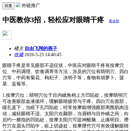
外链推广
回复
中医教你3招，轻松应对眼睛干疼
看全部
楼主
自由飞翔的燕子
收藏
2026-5-25 14:40:45
眼睛干疼是常见眼部不适症状，中医应对眼睛干疼有按摩穴
位、中药调理、饮食调养等方法，涉及的穴位有睛明穴、四白
穴等，中药有菊花、枸杞子、决明子等，食物有胡萝卜、菠
菜、蓝莓等。
1.按摩穴位：睛明穴位于目内眦角稍上方凹陷处，按摩睛明穴
可改善眼部血液循环，缓解眼睛疲劳与干疼。四白穴在面部，
瞳孔直下，当眶下孔凹陷处，经常按摩能增强眼部周围肌肉活
动，减轻眼睛不适。太阳穴在颞部，当眉梢与目外眦之间，向
后约一横指的凹陷处，按摩太阳穴可提神醒脑、止痛明目。攒
竹穴在眉头凹陷中，眶上切迹处，按摩攒竹穴可有效缓解眼睛