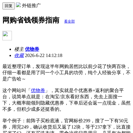
外链推广
回复
网购省钱领券指南
看全部
楼主
优物券
收藏
2026-6-22 14:12:18
最近整理订单，发现这半年网购居然比以前少花了快两百块，
仔细一看都是用了同一个小工具的功劳，纯个人经验分享，不
是广告哈～
这个网站叫「
优物券
」，其实就是个优惠券+返利的聚合平
台，说简单点就是：在淘宝/京东看好东西，先去上面搜一
下，大概率能领到隐藏优惠券，下单后还会返一点现金，虽然
不多，但积少成多还挺香的。
举个例子：前阵子买粉底液，官网标价299，搜了一下有50元
券，用完249，确认收货后又返了12块，等于237拿下，比直接