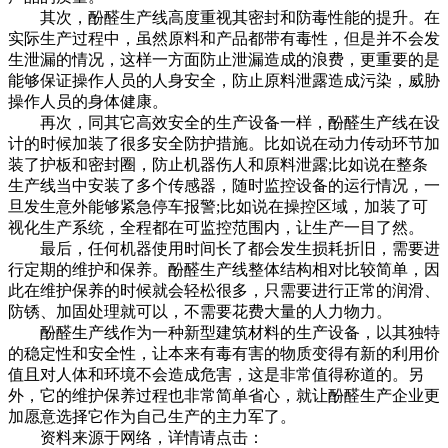
其次，酚醛生产线高度重视其密封和防毒性能的提升。在
实际生产过程中，虽然原料和产品都带有毒性，但是并不会发
生泄漏的情况，这样一方面防止泄漏造成的浪费，更重要的是
能够保证操作人员的人身安全，防止原料泄露造成污染，威胁
操作人员的身体健康。
再次，同其它高效安全的生产设备一样，酚醛生产线在设
计的时候加装了很多安全防护措施。比如说在动力传动环节加
装了护板和密封圈，防止机器伤人和原料泄露;比如说在整条
生产线当中安装了多个传感器，随时监控设备的运行情况，一
旦发生意外能够紧急停车报警;比如说在操控区域，加装了可
视化生产系统，全程都在可监控范围内，让生产一目了然。
最后，任何机器使用时间长了都会发生损耗折旧，需要进
行定期的维护和保养。酚醛生产线整体结构相对比较简单，因
此在维护保养的时候就会轻松很多，只需要进行正常的润滑、
防锈、加固处理就可以，不需要花费大量的人力物力。
酚醛生产线作为一种新型建筑材料的生产设备，以其独特
的稳定性和安全性，让本来有毒有害的物质变得有新的利用价
值且对人体和环境不会造成危害，这是非常值得称道的。另
外，它的维护保养过程也非常简单省心，就让酚醛生产企业更
加愿意选择它作为自己生产的主力军了。
资料来源于网络，详情请点击：