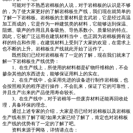
可能对于不熟悉岩棉板的人说，对于岩棉板的认识是不够
的，为了使大家更好的了解岩棉板生产线，我们现在就简单的
了解一下岩棉板。岩棉板的主要材料是玄武岩，它是经过高温
加工而成的，它是作为一种建筑类的材料，它能够达到保温、
阻燃、吸声的作用且具备吸热、导热系数小、质量轻的特点。
因此，它被广泛运用在建筑材料当中，也正因为岩棉板拥有这
样的特点和作用，在建筑材料上受到了大家的欢迎，在需求上
也不断的上升。岩棉板生产线就此开始了运作了。
既然我们已经对岩棉板有了一定的了解，现在我们就来了
解一下岩棉板生产线优势：
1、在生产线上，所使用的材料都是矿物纤维棉的，不会
掺杂其他的东西进去，能够保证用料上的实在。
2、在生产线中，会采用先进的设备进行制作岩棉板，也
会按照相关的程序进行操作，不会乱来，保证了它的可靠性，
并且生产出来的产品使用寿命较长。
3、在生产线中，对于岩棉等一些废弃材料还能再回收处
理，具备环保的理念。
通过上述专家的介绍，大家是否已经对岩棉板以及岩棉板
生产线有所了解了呢?如果大家已经了解了，肯定也对岩棉板
生产线的优势有了一定的了解了吧。
资料来源于网络，详情请点击：