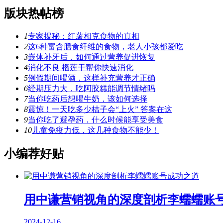
版块热帖榜
1
专家揭秘：红薯相克食物的真相
2
这6种富含膳食纤维的食物，老人小孩都爱吃
3
嵌体补牙后，如何通过营养促进恢复
4
消化不良 榴莲干帮你快速消化
5
例假期间喝酒，这样补充营养才正确
6
经期压力大，吃阿胶糕能调节情绪吗
7
当你吃药后想喝牛奶，该如何选择
8
震惊！一天吃多少桔子会“上火” 答案在这
9
当你吃了避孕药，什么时候能享受美食
10
儿童免疫力低，这几种食物不能少！
小编荐好贴
用中谦营销视角的深度剖析李蠕蠕账
2024-12-16