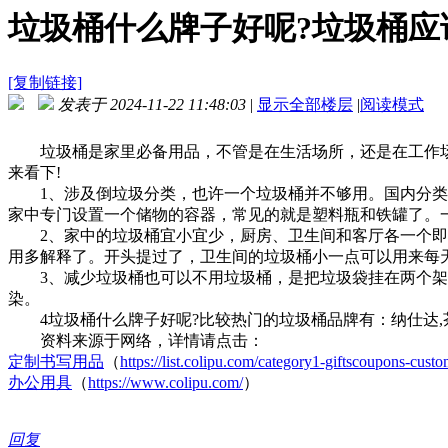
垃圾桶什么牌子好呢?垃圾桶应
[复制链接]
发表于 2024-11-22 11:48:03
|
显示全部楼层
|
阅读模式
垃圾桶是家里必备用品，不管是在生活场所，还是在工作场所
来看下!
1、涉及倒垃圾分类，也许一个垃圾桶并不够用。国内分类细分
家中专门设置一个储物的容器，常见的就是塑料瓶和铁罐了。一
2、家中的垃圾桶宜小宜少，厨房、卫生间和客厅各一个即可
用多解释了。开头提过了，卫生间的垃圾桶小一点可以用来每
3、减少垃圾桶也可以不用垃圾桶，是把垃圾袋挂在两个架
染。
4垃圾桶什么牌子好呢?比较热门的垃圾桶品牌有：纳仕达,茶花,爱丽思
资料来源于网络，详情请点击：
定制书写用品
（
https://list.colipu.com/category1-giftscoupons-cus
办公用具
（
https://www.colipu.com/
）
回复