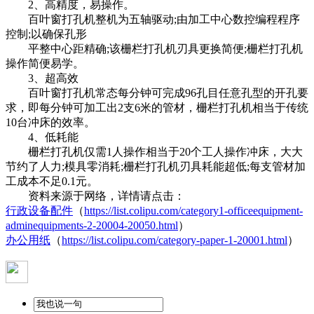
2、高精度，易操作。
百叶窗打孔机整机为五轴驱动;由加工中心数控编程程序
控制;以确保孔形
平整中心距精确;该栅栏打孔机刃具更换简便;栅栏打孔机
操作简便易学。
3、超高效
百叶窗打孔机常态每分钟可完成96孔目任意孔型的开孔要
求，即每分钟可加工出2支6米的管材，栅栏打孔机相当于传统
10台冲床的效率。
4、低耗能
栅栏打孔机仅需1人操作相当于20个工人操作冲床，大大
节约了人力;模具零消耗;栅栏打孔机刃具耗能超低;每支管材加
工成本不足0.1元。
资料来源于网络，详情请点击：
行政设备配件
（
https://list.colipu.com/category1-officeequipment-
adminequipments-2-20004-20050.html
）
办公用纸
（
https://list.colipu.com/category-paper-1-20001.html
）