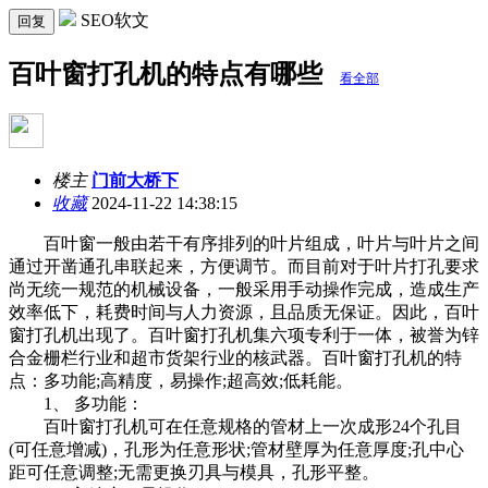
SEO软文
回复
百叶窗打孔机的特点有哪些
看全部
楼主
门前大桥下
收藏
2024-11-22 14:38:15
百叶窗一般由若干有序排列的叶片组成，叶片与叶片之间
通过开凿通孔串联起来，方便调节。而目前对于叶片打孔要求
尚无统一规范的机械设备，一般采用手动操作完成，造成生产
效率低下，耗费时间与人力资源，且品质无保证。因此，百叶
窗打孔机出现了。百叶窗打孔机集六项专利于一体，被誉为锌
合金栅栏行业和超市货架行业的核武器。百叶窗打孔机的特
点：多功能;高精度，易操作;超高效;低耗能。
1、 多功能：
百叶窗打孔机可在任意规格的管材上一次成形24个孔目
(可任意增减)，孔形为任意形状;管材壁厚为任意厚度;孔中心
距可任意调整;无需更换刃具与模具，孔形平整。