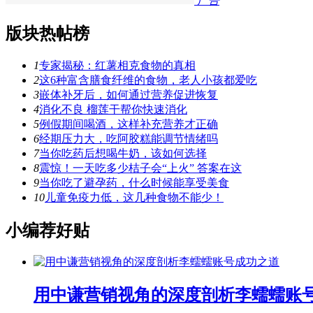
广告
版块热帖榜
1
专家揭秘：红薯相克食物的真相
2
这6种富含膳食纤维的食物，老人小孩都爱吃
3
嵌体补牙后，如何通过营养促进恢复
4
消化不良 榴莲干帮你快速消化
5
例假期间喝酒，这样补充营养才正确
6
经期压力大，吃阿胶糕能调节情绪吗
7
当你吃药后想喝牛奶，该如何选择
8
震惊！一天吃多少桔子会“上火” 答案在这
9
当你吃了避孕药，什么时候能享受美食
10
儿童免疫力低，这几种食物不能少！
小编荐好贴
用中谦营销视角的深度剖析李蠕蠕账