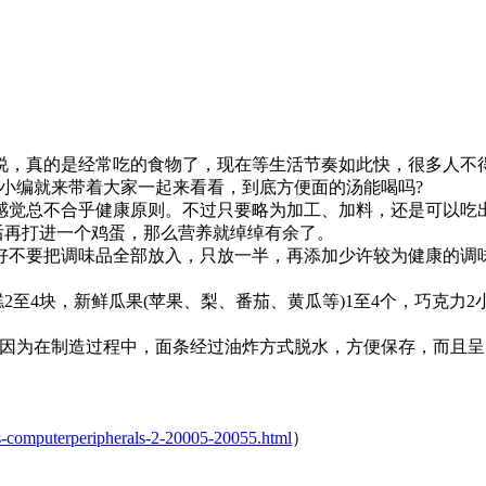
，真的是经常吃的食物了，现在等生活节奏如此快，很多人不得
小编就来带着大家一起来看看，到底方便面的汤能喝吗?
觉总不合乎健康原则。不过只要略为加工、加料，还是可以吃
再打进一个鸡蛋，那么营养就绰绰有余了。
好不要把调味品全部放入，只放一半，再添加少许较为健康的调
。
至4块，新鲜瓜果(苹果、梨、番茄、黄瓜等)1至4个，巧克力2
为在制造过程中，面条经过油炸方式脱水，方便保存，而且呈
ons-computerperipherals-2-20005-20055.html
）