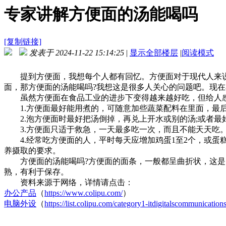
专家讲解方便面的汤能喝吗
[复制链接]
发表于 2024-11-22 15:14:25
|
显示全部楼层
|
阅读模式
提到方便面，我想每个人都有回忆。方便面对于现代人来说
面，那方便面的汤能喝吗?我想这是很多人关心的问题吧。现在
虽然方便面在食品工业的进步下变得越来越好吃，但给人感
1.方便面最好能用煮的，可随意加些蔬菜配料在里面，最后
2.泡方便面时最好把汤倒掉，再兑上开水或别的汤;或者最
3.方便面只适于救急，一天最多吃一次，而且不能天天吃
4.经常吃方便面的人，平时每天应增加鸡蛋1至2个，或蛋糕2
养摄取的要求。
方便面的汤能喝吗?方便面的面条，一般都呈曲折状，这是因
熟，有利于保存。
资料来源于网络，详情请点击：
办公产品
（
https://www.colipu.com/
）
电脑外设
（
https://list.colipu.com/category1-itdigitalscommunicati