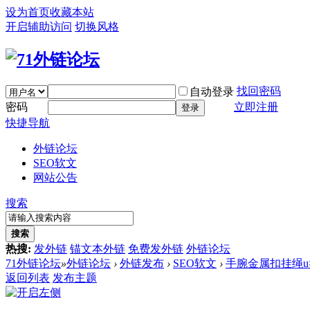
设为首页
收藏本站
开启辅助访问
切换风格
找回密码
自动登录
密码
立即注册
登录
快捷导航
外链论坛
SEO软文
网站公告
搜索
搜索
热搜:
发外链
锚文本外链
免费发外链
外链论坛
71外链论坛
»
外链论坛
›
外链发布
›
SEO软文
›
手腕金属扣挂绳
返回列表
发布主题