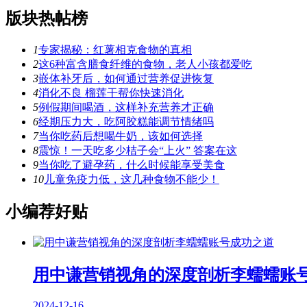
版块热帖榜
1
专家揭秘：红薯相克食物的真相
2
这6种富含膳食纤维的食物，老人小孩都爱吃
3
嵌体补牙后，如何通过营养促进恢复
4
消化不良 榴莲干帮你快速消化
5
例假期间喝酒，这样补充营养才正确
6
经期压力大，吃阿胶糕能调节情绪吗
7
当你吃药后想喝牛奶，该如何选择
8
震惊！一天吃多少桔子会“上火” 答案在这
9
当你吃了避孕药，什么时候能享受美食
10
儿童免疫力低，这几种食物不能少！
小编荐好贴
用中谦营销视角的深度剖析李蠕蠕账
2024-12-16