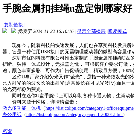
手腕金属扣挂绳u盘定制哪家好
[复制链接]
发表于 2024-11-22 16:10:16
|
显示全部楼层
|
阅读模式
现如今，随着科技的快速发展，人们也在享受科技发展所带来
器，它是一种使用USB接口的无需物理驱动器的微型高容量移
深圳市优闪科技有限公司推出定制的手腕金属扣挂绳U盘的立
折断、独特一体式设计，无掉盖之忧， 可根据客户要求订做，
途，颜色丰富多彩，可作为广告促销使用，精致且方便，100
迷你U盘厂家介绍荧光又作“萤光”，是指一种光致发光的冷
比入射光的的波长长的出射光(通常波长在可见光波段);而且
的光亮都称为荧光。
同时在迷你U盘手腕带上可以印制各种卡通人物，生肖动物图
资料来源于网络，详情请点击：
激光多功能一体机
（
https://list.colipu.com/category1-officeequip
办公用纸
（
https://list.colipu.com/category-paper-1-20001.html
）
回复