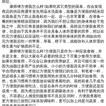
癌症。
康师傅方便面怎么样?如果吃其它类型的面条，你会发现
商店的供应商通常首先用温水洗面条，就像是方便面的蜡涂层
在面条是为了防止面条粘在一起。这一点非常重要，在准备一
餐的时候将蜡涂层除掉，因为我们不想让我们的身体将处于危
险之中，因为它将直接影响我们的健康。虽然说方便面食用方
便，但是由于其本身并不完全具备人体所需要的营养，所以在
吃完方便面以后应该吃一些水果来维持身体的营养;例如在吃
完方便面后吃一些苹果，草莓，橙子等，就能弥补人体所需的
维生素与矿物质的不足。
康师傅方便面怎么样?方便面只是作为一种应急食物，并
非是主食。所以大家在不必要的情况之下尽量少食用方便面。
如果长期食用，不仅会让身体的营养缺乏，并且可能引发一些
因为油脂过多而产生的疾病。小小的方便面其实并不简单，科
学合理的食用，才能让方便面方便我们的生活。和笔者一样，
想必很多人都习惯将方便面用热水浸泡几分钟就开始食用。当
然，也有习惯将方便面放在锅里煮着吃的。虽然前者几乎成为
了方便面的标准吃法，但是在条件允许的时候，方便面还是应
该煮一煮。因为煮过的面条更容易吸收水分，有利于肠胃的消
化，不容易让人感觉到腹胀等不良反应;同时，方便面煮着吃
更方便自己按照口味添加调味料，更可以加上鸡蛋与蔬菜，使
得面条更加营养可口。