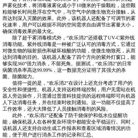
声雾化技术，将消毒液雾化成小于10微米的干燥颗粒，这些颗
粒能够长时间悬浮在空气中，与空气中的微生物充分接触，从
而达到深入灭菌的效果。此外，该机器人还配备了可调节的雾
化速率，用户可以根据不同的空间需求自由调节出雾量大小，
确保消毒效果的最大化。
除了超干雾消毒模式外，“欢乐消2”还搭载了UV-C紫外线
消毒功能。紫外线消毒是一种被广泛认可的消毒方式，它通过
对微生物的辐射损伤和破坏核酸的功能，使微生物致死，从而
达到消毒的目的。该机器人配备了四个方向的紫外灯窗口，能
够实现360°强力消杀，不留死角。据测试，“欢乐消2”的日常
病菌消杀率高达99.99%，这一数据充分证明了其强大的杀
菌、除菌能力。
值得一提的是，“欢乐消2”在设计上还充分考虑了用户的
安全性和便捷性。机器人支持远程终端控制，用户无需站在机
器人旁边操作，只需通过普渡科技提供的远程终端即可向机器
人下达消毒任务，并在结束时收到通知。这一功能不仅提高了
工作效率，还大大降低了人员接触消毒剂的风险。
此外，“欢乐消2”还配备了防干烧保护和低水位提醒功
能，确保机器人在各种复杂环境中都能安全平稳运行。同时，
该机器人还支持自动生成工作报表和查看区域消毒情况的功
能，便于用户进行消杀工作的记录和汇总。