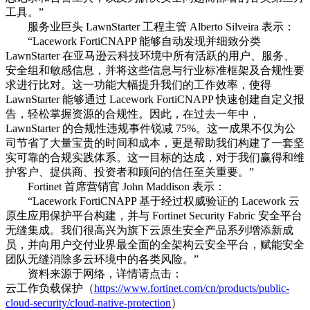
工具。”
服务业巨头 LawnStarter 工程主管 Alberto Silveira 表示：
“Lacework FortiCNAPP 能够自动发现并细致分类
LawnStarter 在亚马逊云科技环境中所有活跃的用户、服务、
安全组和敏感信息，并将这些信息与行业标准框架及合规性要
求进行比对。这一功能大幅提升我们的工作效率，使得
LawnStarter 能够通过 Lacework FortiCNAPP 快速创建自定义报
告，轻松掌握资源的合规性。因此，在过去一年中，
LawnStarter 的合规性违规事件锐减 75%。这一成果不仅为公
司节省了大量宝贵的时间和成本，更是帮助我们构建了一套坚
实可靠的合规实践体系。这一目标的达成，对于我们赢得和维
护客户、提供商、投资者和顾问的信任至关重要。”
Fortinet 首席营销官 John Maddison 表示：
“Lacework FortiCNAPP 基于经过权威验证的 Lacework 云
原生应用保护平台构建，并与 Fortinet Security Fabric 安全平台
无缝集成。我们很高兴为旗下云原生安全产品系列增添新成
员，并向用户交付业界最全面的全架构云安全平台，赋能安全
团队无缝消除多云环境中的各类风险。”
资料来源于网络，详情请点击：
云工作负载保护（
https://www.fortinet.com/cn/products/public-
cloud-security/cloud-native-protection
）