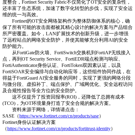
度整合，Fortinet Security Fabric不仅简化了OT安全的复杂性，
还丰富了生态系统，加速了数字化转型的步伐，实现了安全运
维的统一与高效。
Fortinet的OT安全网络架构作为整体防御体系的核心，确
保了所有可能的攻击面都被其精心设计的解决方案与产品组合
所严密覆盖。如今，LAN扩展技术的创新升级，进一步增强
了远程站点的网络安全防护，并使其能够充分利用AI的安全
防护能力。
从FortiGate防火墙、FortiSwitch交换机到FortiAP无线接入
点，再到OT Security Service、FortiEDR端点检测与响应、
FortiAuthenticator身份认证、FortiToken双因素认证，以及
FortiSOAR安全编排与自动化响应等，这些组件协同作战，在
得益于FortiGuard AI安全服务的同时，实现了更强的网络分段
与微分段、虚拟补丁、端点保护、广域网优化、安全远程访问
及合规性报告等全方位的安全防护。
这不仅提升了投资回报率(ROI)，还降低了总拥有成本
(TCO)，为OT环境量身打造了安全合规的解决方案。
资料来源于网络，详情请点击：
SASE（
https://www.fortinet.com/cn/products/sase
）
Fortinet身份认证解决方案
（
https://www.fortinet.com/cn/products/fortitrust-identity
）