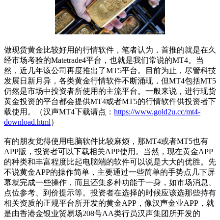
做现货黄金比较好用的行情软件，笔者认为，首推的就是在久
经市场考验的Matetrade4平台，也就是我们常说的MT4。当
然，近几年该公司再度推出了MT5平台。目前为止，尽管科技
发展日新月异，各类黄金行情软件不断涌现，但MT4包括MT5
仍然是市场中投资者所使用的主流平台。一般来说，进行现货
黄金投资的平台都会提供MT4或者MT5的行情软件供投资者下
载使用。（汉声MT4下载请点：
https://www.gold2u.cc/mt4-
download.html
）
有的朋友觉得使用电脑软件比较麻烦，那MT4或者MT5也有
APP版，投资者可以下载相关APP使用。当然，现在黄金APP
的种类和丰富程度比起电脑端的软件可以说是大大的优胜。先
不说黄金APP的操作简单，主要通过一些简单的手势点几下屏
幕就完成一些操作，而且还集多种功能于一身，如市场消息、
点位参考、到价提示等。投资者在选择的时候应该选那些持有
相关资质的正规平台所开发的黄金APP，像汉声金业APP，就
是由香港金银业贸易场208号AA类行员汉声集团所开发的